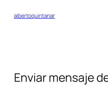
Saltar
al
albertoquintanar
contenido
Enviar mensaje d