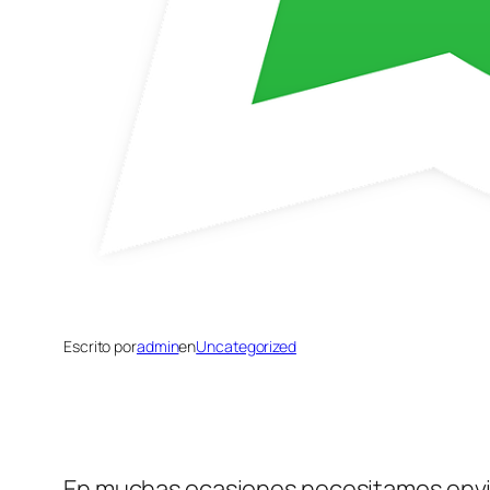
Escrito por
admin
en
Uncategorized
En muchas ocasiones necesitamos envi